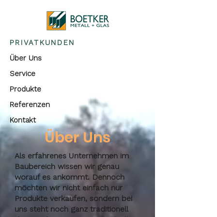
PRIVATKUNDEN
Über Uns
Service
Produkte
Referenzen
Kontakt
Über Uns
Als erfahrenes Unternehmen im
Baubereich wissen wir genau
worauf es ankommt. Dennoch
möchten wir nicht einfach nur
Produkte verkaufen, sondern bei
uns steht noch ganz traditionell