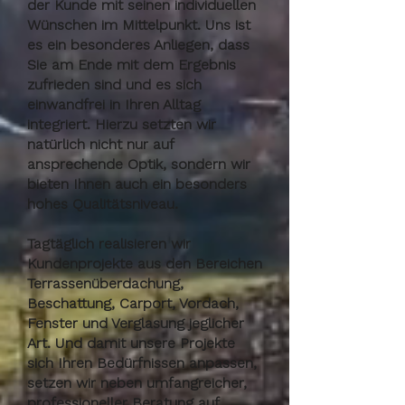
der Kunde mit seinen individuellen
Wünschen im Mittelpunkt. Uns ist
es ein besonderes Anliegen, dass
Sie am Ende mit dem Ergebnis
zufrieden sind und es sich
einwandfrei in Ihren Alltag
integriert.
Hierzu setzten wir
natürlich nicht nur auf
ansprechende Optik, sondern wir
bieten Ihnen auch ein besonders
hohes Qualitätsniveau.
Tagtäglich realisieren wir
Kundenprojekte aus den Bereichen
Terrassenüberdachung,
Beschattung, Carport, Vordach,
Fenster und Verglasung jeglicher
Art. Und damit unsere Projekte
sich Ihren Bedürfnissen anpassen,
setzen wir neben umfangreicher,
professioneller Beratung auf