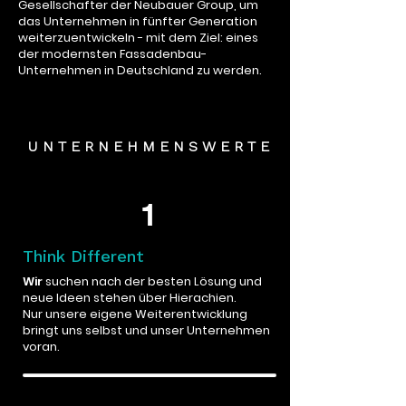
Gesellschafter der Neubauer Group, um
das Unternehmen in fünfter Generation
weiterzuentwickeln - mit dem Ziel:
eines
der modernsten Fassadenbau-
Unternehmen in Deutschland
zu werden.
U N T E R N E H M E N S W E R T E
1
Think Different
Wir
suchen nach der besten Lösung und
neue Ideen stehen über Hierachien.
Nur unsere eigene Weiterentwicklung
bringt uns selbst und unser Unternehmen
voran.